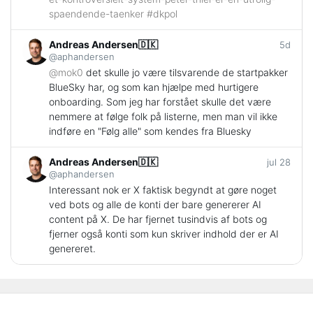
spaendende-taenker
#
dkpol
Andreas Andersen🇩🇰
5d
@aphandersen
@
mok0
det skulle jo være tilsvarende de startpakker
BlueSky har, og som kan hjælpe med hurtigere
onboarding. Som jeg har forstået skulle det være
nemmere at følge folk på listerne, men man vil ikke
indføre en "Følg alle" som kendes fra Bluesky
Andreas Andersen🇩🇰
jul 28
@aphandersen
Interessant nok er X faktisk begyndt at gøre noget
ved bots og alle de konti der bare genererer AI
content på X. De har fjernet tusindvis af bots og
fjerner også konti som kun skriver indhold der er AI
genereret.