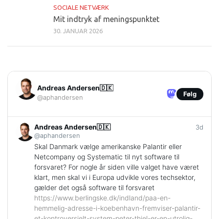
SOCIALE NETVÆRK
Mit indtryk af meningspunktet
30. JANUAR 2026
Andreas Andersen🇩🇰
Følg
@aphandersen
Andreas Andersen🇩🇰
3d
@aphandersen
Skal Danmark vælge amerikanske Palantir eller
Netcompany og Systematic til nyt software til
forsvaret? For nogle år siden ville valget have været
klart, men skal vi i Europa udvikle vores techsektor,
gælder det også software til forsvaret
https://www.
berlingske.dk/indland/paa-en-
h
emmelig-adresse-i-koebenhavn-fremviser-palantir-
et-kontroversielt-system-peter-thiel-er-en-utrolig-