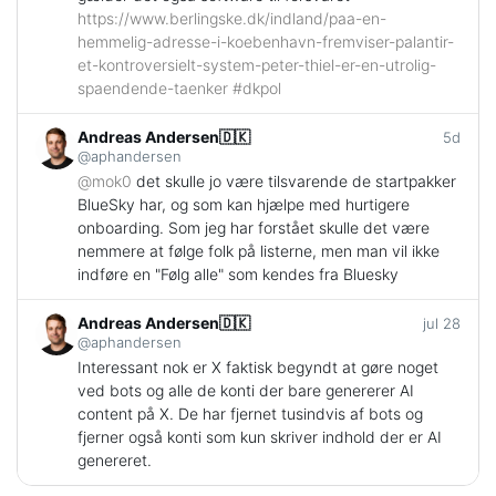
https://www.
berlingske.dk/indland/paa-en-
h
emmelig-adresse-i-koebenhavn-fremviser-palantir-
et-kontroversielt-system-peter-thiel-er-en-utrolig-
spaendende-taenker
#
dkpol
Andreas Andersen🇩🇰
5d
@aphandersen
@
mok0
det skulle jo være tilsvarende de startpakker
BlueSky har, og som kan hjælpe med hurtigere
onboarding. Som jeg har forstået skulle det være
nemmere at følge folk på listerne, men man vil ikke
indføre en "Følg alle" som kendes fra Bluesky
Andreas Andersen🇩🇰
jul 28
@aphandersen
Interessant nok er X faktisk begyndt at gøre noget
ved bots og alle de konti der bare genererer AI
content på X. De har fjernet tusindvis af bots og
fjerner også konti som kun skriver indhold der er AI
genereret.