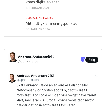
vores digitale vaner
8. FEBRUAR 2026
SOCIALE NETVÆRK
Mit indtryk af meningspunktet
30. JANUAR 2026
Andreas Andersen🇩🇰
Følg
@aphandersen
Andreas Andersen🇩🇰
3d
@aphandersen
Skal Danmark vælge amerikanske Palantir eller
Netcompany og Systematic til nyt software til
forsvaret? For nogle år siden ville valget have været
klart, men skal vi i Europa udvikle vores techsektor,
gælder det også software til forsvaret