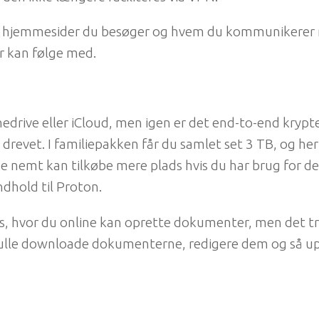
ilke hjemmesider du besøger og hvem du kommunikere
r kan følge med.
Onedrive eller iCloud, men igen er det end-to-end krypt
drevet. I familiepakken får du samlet set 3 TB, og her
e nemt kan tilkøbe mere plads hvis du har brug for de
indhold til Proton.
ocs, hvor du online kan oprette dokumenter, men det 
t skulle downloade dokumenterne, redigere dem og så u