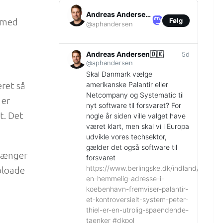
Andreas Andersen🇩🇰
Følg
r med
@aphandersen
Andreas Andersen🇩🇰
5d
@aphandersen
Skal Danmark vælge
amerikanske Palantir eller
eret så
Netcompany og Systematic til
 er
nyt software til forsvaret? For
t. Det
nogle år siden ville valget have
været klart, men skal vi i Europa
udvikle vores techsektor,
gælder det også software til
trænger
forsvaret
https://www.
berlingske.dk/indland/paa-
ploade
en-h
emmelig-adresse-i-
koebenhavn-fremviser-palantir-
et-kontroversielt-system-peter-
thiel-er-en-utrolig-spaendende-
taenker
#
dkpol