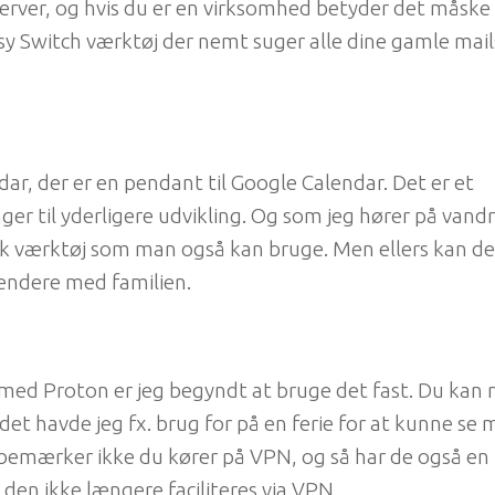
 server, og hvis du er en virksomhed betyder det måske
y Switch værktøj der nemt suger alle dine gamle mails
ar, der er en pendant til Google Calendar. Det er et
 til yderligere udvikling. Og som jeg hører på vand
k værktøj som man også kan bruge. Men ellers kan d
lendere med familien.
n med Proton er jeg begyndt at bruge det fast. Du kan
det havde jeg fx. brug for på en ferie for at kunne se 
bemærker ikke du kører på VPN, og så har de også en K
 den ikke længere faciliteres via VPN.