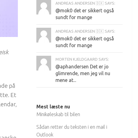
ANDREAS ANDERSEN 🇩🇰 SAYS:
@mok0 det er sikkert også
sundt for mange
ANDREAS ANDERSEN 🇩🇰 SAYS:
@mok0 det er sikkert også
sundt for mange
æisk
MORTEN KJELDGAARD SAYS:
@aphandersen Det er jo
glimrende, men jeg vil nu
mene at...
nde på
tte. Et
lendar,
Mest læste nu
Minikøleskab til bilen
Sådan retter du teksten i en mail i
Outlook
ikanske