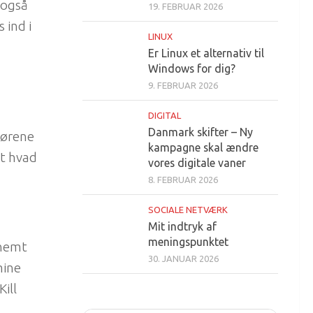
 også
19. FEBRUAR 2026
 ind i
LINUX
Er Linux et alternativ til
Windows for dig?
9. FEBRUAR 2026
DIGITAL
Danmark skifter – Ny
rørene
kampagne skal ændre
et hvad
vores digitale vaner
8. FEBRUAR 2026
SOCIALE NETVÆRK
Mit indtryk af
meningspunktet
 nemt
30. JANUAR 2026
mine
ill