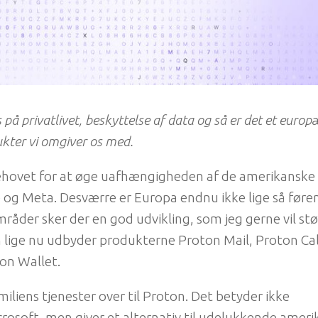
å privatlivet, beskyttelse af data og så er det et europ
ukter vi omgiver os med.
ehovet for at øge uafhængigheden af de amerikanske
e og Meta. Desværre er Europa endnu ikke lige så føre
åder sker der en god udvikling, som jeg gerne vil stø
 lige nu udbyder produkterne Proton Mail, Proton Ca
on Wallet.
miliens tjenester over til Proton. Det betyder ikke
icrosoft, men giver et alternativ til udelukkende amer