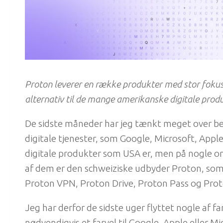
Proton leverer en række produkter med stor fokus p
alternativ til de mange amerikanske digitale prod
De sidste måneder har jeg tænkt meget over b
digitale tjenester, som Google, Microsoft, Appl
digitale produkter som USA er, men på nogle omr
af dem er den schweiziske udbyder Proton, som
Proton VPN, Proton Drive, Proton Pass og Prot
Jeg har derfor de sidste uger flyttet nogle af fa
nødvendigvis et farvel til Google, Apple eller M