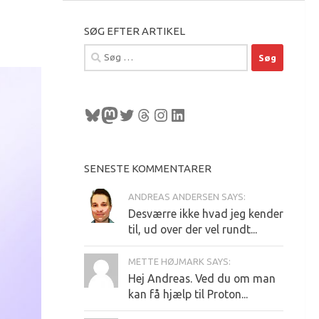
SØG EFTER ARTIKEL
Søg
efter:
Bluesky
Mastodon
Twitter
Tråde
Instagram
LinkedIn
SENESTE KOMMENTARER
ANDREAS ANDERSEN SAYS:
Desværre ikke hvad jeg kender
til, ud over der vel rundt...
METTE HØJMARK SAYS:
Hej Andreas. Ved du om man
kan få hjælp til Proton...