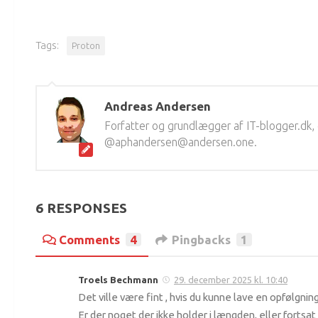
Tags:
Proton
Andreas Andersen
Forfatter og grundlægger af IT-blogger.dk
@aphandersen@andersen.one.
6 RESPONSES
Comments
4
Pingbacks
1
Troels Bechmann
29. december 2025 kl. 10:40
Det ville være fint , hvis du kunne lave en opfølgning
Er der noget der ikke holder i længden, eller fortsa