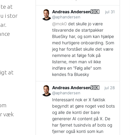
te at
Andreas Andersen🇩🇰
jul 31
 i stor
@aphandersen
@
mok0
det skulle jo være
ar.
tilsvarende de startpakker
ance
BlueSky har, og som kan hjælpe
med hurtigere onboarding. Som
jeg har forstået skulle det være
nemmere at følge folk på
listerne, men man vil ikke
indføre en "Følg alle" som
igt at
kendes fra Bluesky
Andreas Andersen🇩🇰
jul 28
@aphandersen
Interessant nok er X faktisk
som
begyndt at gøre noget ved bots
og alle de konti der bare
er væk
genererer AI content på X. De
har fjernet tusindvis af bots og
fjerner også konti som kun