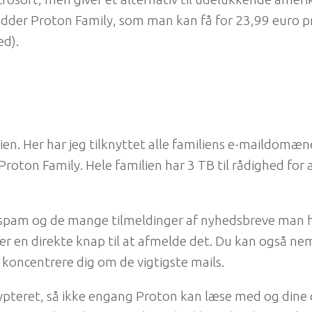
hedder Proton Family, som man kan få for 23,99 euro pr
ed).
lien. Her har jeg tilknyttet alle familiens e-maildomæn
oton Family. Hele familien har 3 TB til rådighed for a
e spam og de mange tilmeldinger af nyhedsbreve man 
r en direkte knap til at afmelde det. Du kan også ne
n koncentrere dig om de vigtigste mails.
ypteret, så ikke engang Proton kan læse med og dine d