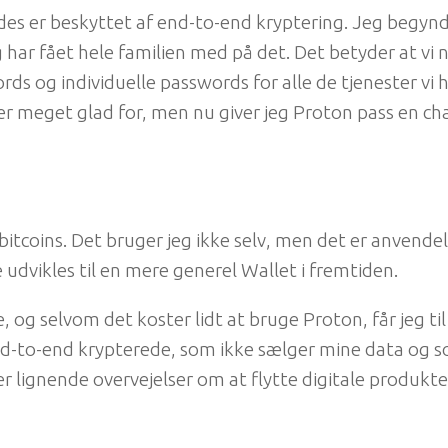
es er beskyttet af end-to-end kryptering. Jeg begynd
ar fået hele familien med på det. Det betyder at vi nu
s og individuelle passwords for alle de tjenester vi h
 er meget glad for, men nu giver jeg Proton pass en ch
bitcoins. Det bruger jeg ikke selv, men det er anvendel
dvikles til en mere generel Wallet i fremtiden.
e, og selvom det koster lidt at bruge Proton, får jeg til
end-to-end krypterede, som ikke sælger mine data og 
jer lignende overvejelser om at flytte digitale produkt